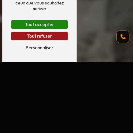
ceux que vous souhaitez
activer
Tout accepter
Tout refuser
Personnaliser
Isolation des combles à Villez-Sous-
Bailleul